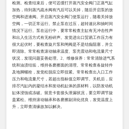
检测。检查结束后，便可迟缓打开蒸汽安全阀门正蒸气缸
加热，待到蒸汽疏水阀有汽后可以关掉，随后开启泵的放
空阀和进液阀。开启蒸汽安全阀门使泵运行，随着关掉放
空阀，一切正常运行。禁止泵在过压，超转速比和抽时间
情况下运行。泵在运行中，要常常检查主缸有无冲击性声
和出入生活方式有无粉碎声。发觉进出口贸易工作压力有
很大起伏时，要检查旋片泵和闸阀是不是结痂阻塞，并立
即清除。常常检查滚动轴承温度、泵壳震动和电流量尺寸
状况，发现问题妥善处理。2、维修保养：常常清除进气系
统和油渍结垢，维持各磨擦面的清理。常常检查各旋转件
及地脚螺栓，发觉松脱应立即扭紧。常常检查出入口工作
压力和电流量尺寸，若超出指标值立即调节。关机后，应
排尽汽缸内的凝结水和发动机缸体的原材料，以防发动机
缸体浸蚀或冻破。留意卡套接头泄漏状况，要立即调节旋
盖紧松。维持滚动轴承和各磨擦副润化优良，发觉温度上
升，立即查清缘故加以解决。