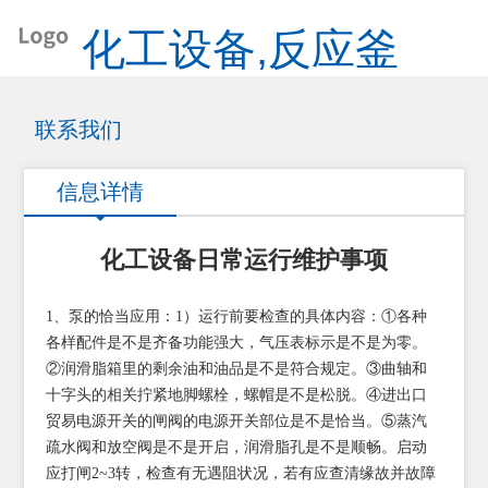
化工设备,反应釜
联系我们
信息详情
化工设备日常运行维护事项
1、泵的恰当应用：1）运行前要检查的具体内容：①各种
各样配件是不是齐备功能强大，气压表标示是不是为零。
②润滑脂箱里的剩余油和油品是不是符合规定。③曲轴和
十字头的相关拧紧地脚螺栓，螺帽是不是松脱。④进出口
贸易电源开关的闸阀的电源开关部位是不是恰当。⑤蒸汽
疏水阀和放空阀是不是开启，润滑脂孔是不是顺畅。启动
应打闸2~3转，检查有无遇阻状况，若有应查清缘故并故障